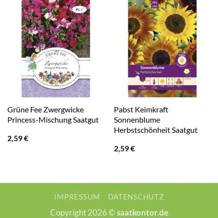
Grüne Fee Zwergwicke
Pabst Keimkraft
Princess-Mischung Saatgut
Sonnenblume
Herbstschönheit Saatgut
2,59
€
2,59
€
IMPRESSUM
DATENSCHUTZ
Copyright 2026 ©
saatkontor.de