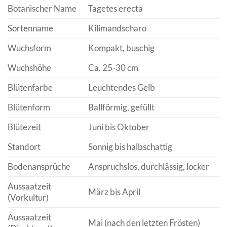
Botanischer Name
Tagetes erecta
Sortenname
Kilimandscharo
Wuchsform
Kompakt, buschig
Wuchshöhe
Ca. 25-30 cm
Blütenfarbe
Leuchtendes Gelb
Blütenform
Ballförmig, gefüllt
Blütezeit
Juni bis Oktober
Standort
Sonnig bis halbschattig
Bodenansprüche
Anspruchslos, durchlässig, locker
Aussaatzeit
März bis April
(Vorkultur)
Aussaatzeit
Mai (nach den letzten Frösten)