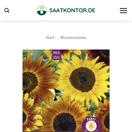
Zum
Inhalt
springen
Start
»
Blumensamen