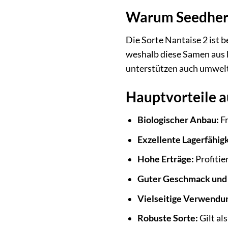
Warum Seedhero
Die Sorte Nantaise 2 ist 
weshalb diese Samen aus 
unterstützen auch umwel
Hauptvorteile a
Biologischer Anbau:
Fr
Exzellente Lagerfähigk
Hohe Erträge:
Profitie
Guter Geschmack und 
Vielseitige Verwendu
Robuste Sorte:
Gilt al