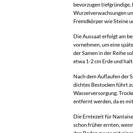
bevorzugen tiefgründige, 
Wurzelverwachsungen und e
Fremdkörper wie Steine u
Die Aussaat erfolgt am be
vornehmen, um eine späte
der Samen in der Reihe so
etwa 1-2 cm Erde und halte
Nach dem Auflaufen der Sä
dichtes Bestocken führt 
Wasserversorgung. Trocke
entfernt werden, da es mi
Die Erntezeit für Nantais
schon früher ernten, wenn