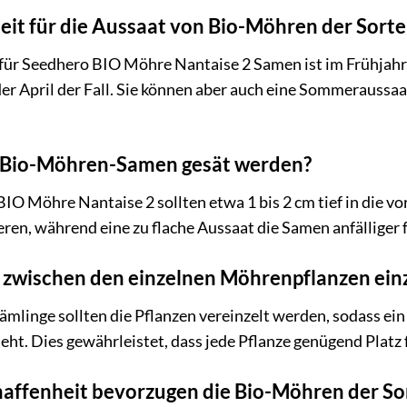
Zeit für die Aussaat von Bio-Möhren der Sorte
für Seedhero BIO Möhre Nantaise 2 Samen ist im Frühjahr, 
der April der Fall. Sie können aber auch eine Sommeraussa
e Bio-Möhren-Samen gesät werden?
O Möhre Nantaise 2 sollten etwa 1 bis 2 cm tief in die vor
en, während eine zu flache Aussaat die Samen anfälliger
t zwischen den einzelnen Möhrenpflanzen ein
mlinge sollten die Pflanzen vereinzelt werden, sodass ei
eht. Dies gewährleistet, dass jede Pflanze genügend Platz 
ffenheit bevorzugen die Bio-Möhren der Sor