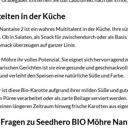
 Grabegabel. Entfernen Sie das Laub direkt nach der Ernte,
eiten in der Küche
ntaise 2 ist ein wahres Multitalent in der Küche. Ihre sü
Ob in Salaten, als Snack für zwischendurch oder als Basis 
ack überzeugen auf ganzer Linie.
 Möhre ihr volles Potenzial. Sie eignet sich hervorragend
etarischen Gerichten ist sie eine gesunde und geschmackvo
s und verleiht den Speisen eine natürliche Süße und Farbe.
 ist diese Bio-Karotte aufgrund ihrer milden Süße und gut
m Püree verarbeitet oder als zarte Beilage serviert werden.
 einen längeren Zeitraum hinweg frische Karotten aus eig
e Fragen zu Seedhero BIO Möhre Nan