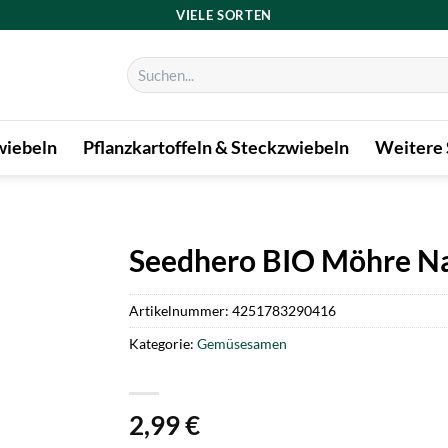
VIELE SORTEN
Suchen
nach:
iebeln
Pflanzkartoffeln & Steckzwiebeln
Weitere
Seedhero BIO Möhre Na
Artikelnummer:
4251783290416
Kategorie:
Gemüsesamen
2,99
€