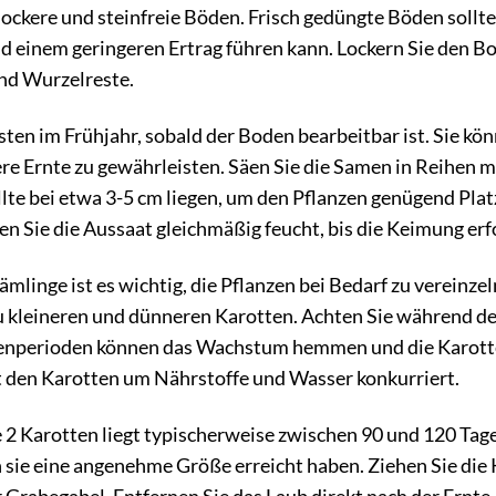
lockere und steinfreie Böden. Frisch gedüngte Böden sollt
inem geringeren Ertrag führen kann. Lockern Sie den Bode
nd Wurzelreste.
sten im Frühjahr, sobald der Boden bearbeitbar ist. Sie k
re Ernte zu gewährleisten. Säen Sie die Samen in Reihen 
llte bei etwa 3-5 cm liegen, um den Pflanzen genügend Pl
n Sie die Aussaat gleichmäßig feucht, bis die Keimung erfo
mlinge ist es wichtig, die Pflanzen bei Bedarf zu vereinze
zu kleineren und dünneren Karotten. Achten Sie während 
nperioden können das Wachstum hemmen und die Karotten 
t den Karotten um Nährstoffe und Wasser konkurriert.
e 2 Karotten liegt typischerweise zwischen 90 und 120 Tag
 sie eine angenehme Größe erreicht haben. Ziehen Sie die 