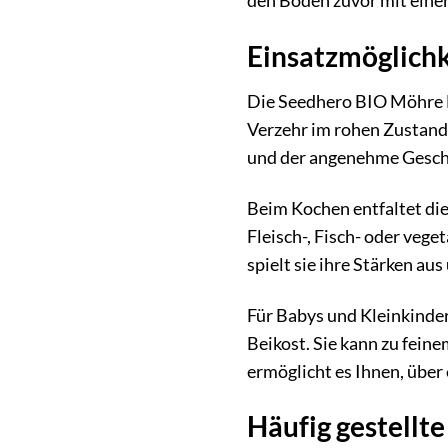
den Boden zuvor mit einer
Einsatzmöglichk
Die Seedhero BIO Möhre Na
Verzehr im rohen Zustand. 
und der angenehme Geschm
Beim Kochen entfaltet die
Fleisch-, Fisch- oder veg
spielt sie ihre Stärken au
Für Babys und Kleinkinder
Beikost. Sie kann zu feine
ermöglicht es Ihnen, über
Häufig gestellt