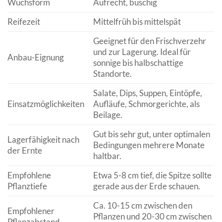
Wuchsform
Aufrecht, buschig
Reifezeit
Mittelfrüh bis mittelspät
Geeignet für den Frischverzehr
und zur Lagerung. Ideal für
Anbau-Eignung
sonnige bis halbschattige
Standorte.
Salate, Dips, Suppen, Eintöpfe,
Einsatzmöglichkeiten
Aufläufe, Schmorgerichte, als
Beilage.
Gut bis sehr gut, unter optimalen
Lagerfähigkeit nach
Bedingungen mehrere Monate
der Ernte
haltbar.
Empfohlene
Etwa 5-8 cm tief, die Spitze sollte
Pflanztiefe
gerade aus der Erde schauen.
Ca. 10-15 cm zwischen den
Empfohlener
Pflanzen und 20-30 cm zwischen
Pflanzabstand