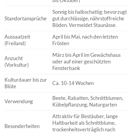
bis Oktober)
Sonnig bis halbschattig; bevorzugt
Standortansprüche
gut durchlässige, nährstoffreiche
Böden. Vermeidet Staunässe.
Aussaatzeit
April bis Mai, nach den letzten
(Freiland)
Frösten
März bis April im Gewächshaus
Anzucht
oder auf einer geschützten
(Vorkultur)
Fensterbank
Kulturdauer bis zur
Ca. 10-14 Wochen
Blüte
Beete, Rabatten, Schnittblumen,
Verwendung
Kübelpflanzung, Naturgarten
Attraktiv für Bestäuber, lange
Haltbarkeit als Schnittblume,
Besonderheiten
trockenheitsverträglich nach