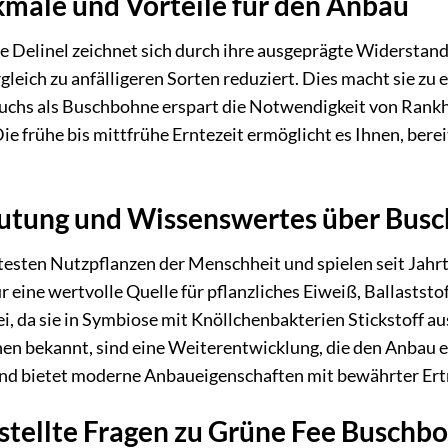
male und Vorteile für den Anbau
 Delinel zeichnet sich durch ihre ausgeprägte Widerstand
leich zu anfälligeren Sorten reduziert. Dies macht sie zu 
chs als Buschbohne erspart die Notwendigkeit von Rankhil
Die frühe bis mittfrühe Erntezeit ermöglicht es Ihnen, ber
eutung und Wissenswertes über Bus
esten Nutzpflanzen der Menschheit und spielen seit Jahrt
ur eine wertvolle Quelle für pflanzliches Eiweiß, Ballasts
, da sie in Symbiose mit Knöllchenbakterien Stickstoff a
en bekannt, sind eine Weiterentwicklung, die den Anbau erl
 und bietet moderne Anbaueigenschaften mit bewährter Ert
stellte Fragen zu Grüne Fee Buschbo