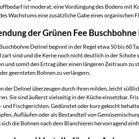
ffbedarf ist moderat; eine Vordüngung des Bodens mit Kom
des Wachstums eine zusätzliche Gabe eines organischen Fl
endung der Grünen Fee Buschbohne 
Buschbohne Delinel beginnt in der Regel etwa 50 bis 60 Ta
zart sind und die Kerne noch nicht deutlich in der Schote 
den und somit den Ertrag über einen längeren Zeitraum zu s
 der geernteten Bohnen zu verlängern.
n der Delinel überzeugen durch ihren milden, leicht süßlic
en. Sie sind äußerst vielseitig in der Küche einsetzbar. Fr
h- und Fischgerichten. Gedünstet oder kurz gekocht behalt
öpfen, Aufläufen oder als Bestandteil von Gemüsemischung
n sich die Bohnen nach dem Blanchieren hervorragend einfr