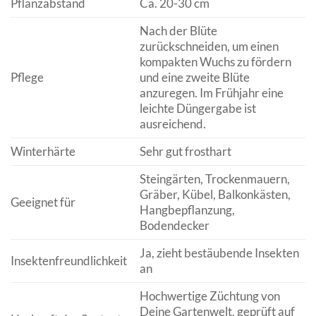
Pflanzabstand
Ca. 20-30 cm
Nach der Blüte
zurückschneiden, um einen
kompakten Wuchs zu fördern
Pflege
und eine zweite Blüte
anzuregen. Im Frühjahr eine
leichte Düngergabe ist
ausreichend.
Winterhärte
Sehr gut frosthart
Steingärten, Trockenmauern,
Gräber, Kübel, Balkonkästen,
Geeignet für
Hangbepflanzung,
Bodendecker
Ja, zieht bestäubende Insekten
Insektenfreundlichkeit
an
Hochwertige Züchtung von
Deine Gartenwelt, geprüft auf